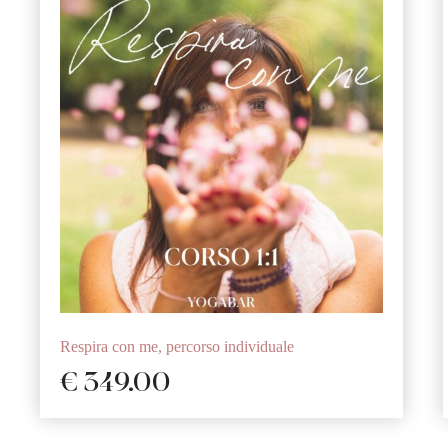
Respira con me, percorso individuale
€
349.00