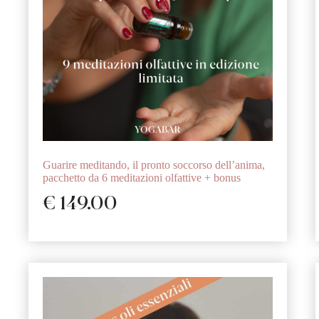
Guarire meditando, il pronto soccorso dell’anima,
pacchetto da 6 meditazioni olfattive + bonus
€
149.00