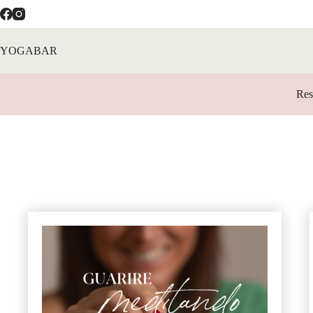
Salta
al
contenuto
YOGABAR
Res