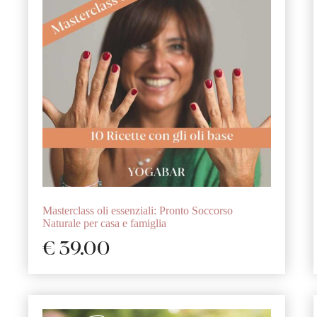
Masterclass oli essenziali: Pronto Soccorso
Naturale per casa e famiglia
€
39.00