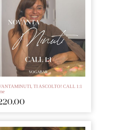
ANTAMINUTI, TI ASCOLTO! CALL 1:1
 me
220.00