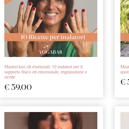
Masterclass oli essenziali: 10 inalatori per il
Maste
supporto fisico ed emozionale, registrazione e
quot
ricette
€
€
39.00