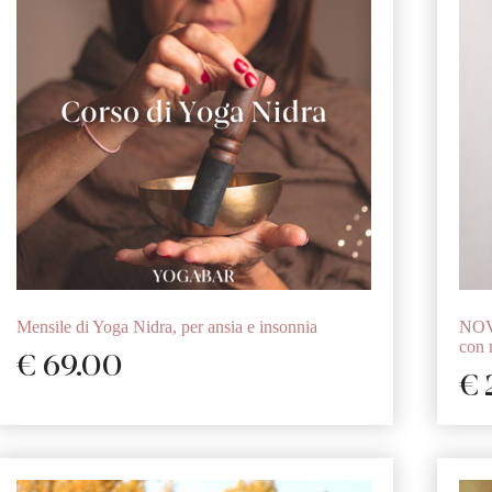
Mensile di Yoga Nidra, per ansia e insonnia
NOV
con
€
69.00
€