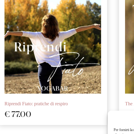
Riprendi Fiato: pratiche di respiro
The 
€
77.00
€
Per fornirti l